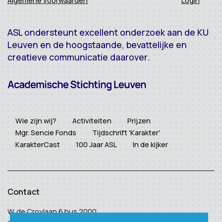
Algemene voorwaarden
Login
ASL ondersteunt excellent onderzoek aan de KU
Leuven en de hoogstaande, bevattelijke en
creatieve communicatie daarover.
Wie zijn wij?
Activiteiten
Prijzen
Mgr. Sencie Fonds
Tijdschrift 'Karakter'
KarakterCast
100 Jaar ASL
In de kijker
Contact
W. de Croylaan 6 bus 2000