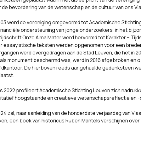
 de bevordering van de wetenschap en de cultuur van ons Vla
003 werd de vereniging omgevormd tot Academische Stichting
inanciële ondersteuning van jonge onderzoekers, in het bijzo
tijdschrift Onze Alma Mater werd hervormd tot Karakter – Tijd
r essayistische teksten werden opgenomen voor een breder l
gangen werd overgedragen aan de Stad Leuven, die het in 2
t als monument beschermd was, werd in 2016 afgebroken en o
dkantoor. De hierboven reeds aangehaalde gedenksteen werd 
aatst.
s 2022 profileert Academische Stichting Leuven zich nadrukkel
litatief hoogstaande en creatieve wetenschapsreflectie en 
024 zal, naar aanleiding van de honderdste verjaardag van V
en, een boek van historicus Ruben Mantels verschijnen over