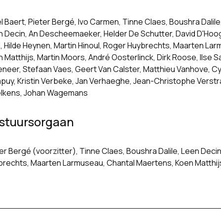
l Baert, Pieter Bergé, Ivo Carmen, Tinne Claes, Boushra Dalile
 Decin, An Descheemaeker, Helder De Schutter, David D'Hoog
l, Hilde Heynen, Martin Hinoul, Roger Huybrechts, Maarten L
 Matthijs, Martin Moors, André Oosterlinck, Dirk Roose, Ilse S
eneer, Stefaan Vaes, Geert Van Calster, Matthieu Vanhove, Cyn
uy, Kristin Verbeke, Jan Verhaeghe, Jean-Christophe Verstra
lkens, Johan Wagemans
stuursorgaan
er Bergé (voorzitter), Tinne Claes, Boushra Dalile, Leen Decin
rechts, Maarten Larmuseau, Chantal Maertens, Koen Matthijs