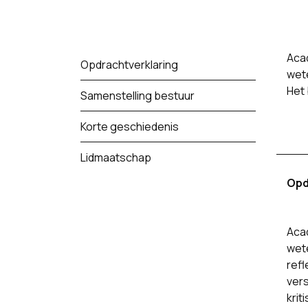
Acad
Opdrachtverklaring
wete
Het
Samenstelling bestuur
Korte geschiedenis
Lidmaatschap
Opd
Acad
wet
ref
ver
krit