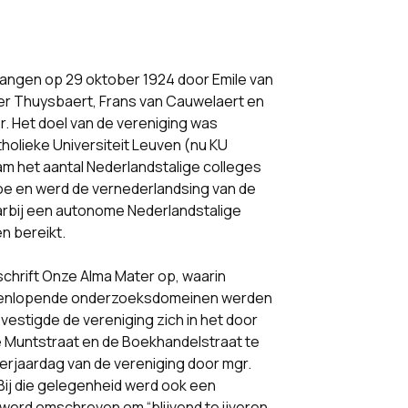
angen op 29 oktober 1924 door Emile van
per Thuysbaert, Frans van Cauwelaert en
r. Het doel van de vereniging was
tholieke Universiteit Leuven (nu KU
m het aantal Nederlandstalige colleges
 toe en werd de vernederlandsing van de
 waarbij een autonome Nederlandstalige
n bereikt.
schrift Onze Alma Mater op, waarin
iteenlopende onderzoeksdomeinen werden
vestigde de vereniging zich in het door
 Muntstraat en de Boekhandelstraat te
erjaardag van de vereniging door mgr.
Bij die gelegenheid werd ook een
 werd omschreven om “blijvend te ijveren