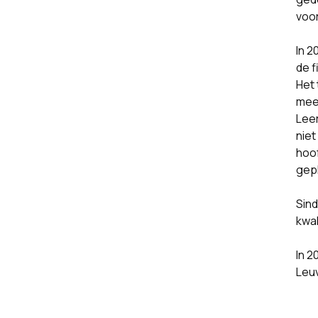
voor
In 2
de f
Het 
mee
Leer
nie
hoof
gepl
Sind
kwa
In 2
Leuv