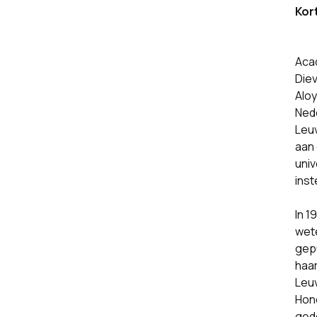
Kor
Aca
Diev
Aloy
Nede
Leuv
aan 
univ
inst
In 1
wet
gepu
haar
Leuv
Hono
gede