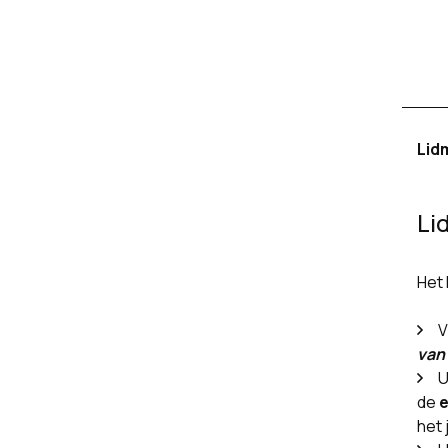
Lid
Li
Het 
V
van
U
de
het 