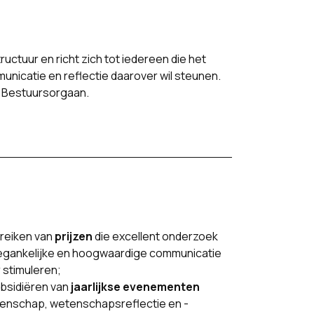
ctuur en richt zich tot iedereen die het
nicatie en reflectie daarover wil steunen.
n Bestuursorgaan.
treiken van
prijzen
die excellent onderzoek
egankelijke en hoogwaardige communicatie
 stimuleren;
ubsidiëren van
jaarlijkse evenementen
enschap, wetenschapsreflectie en -