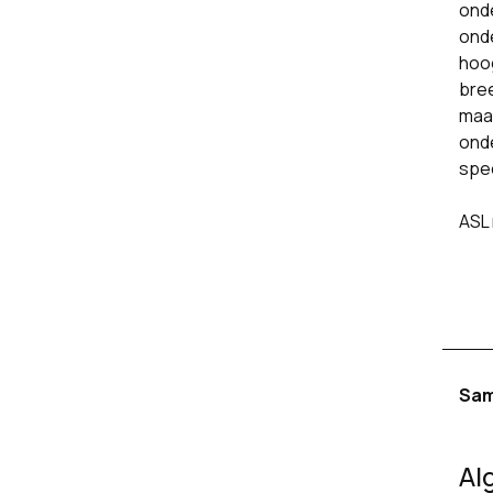
onde
ond
hoo
bree
maar
onde
spe
ASL 
Sam
Al