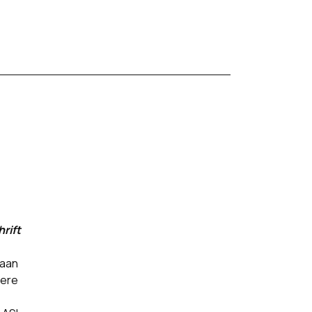
hrift
 aan
dere