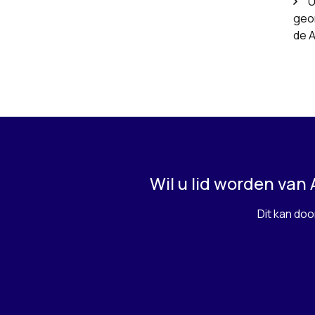
U
geo
de A
Wil u lid worden van
Dit kan do