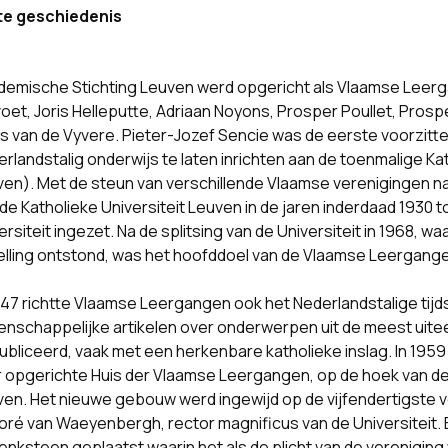
te geschiedenis
demische Stichting Leuven werd opgericht als Vlaamse Leerg
oet, Joris Helleputte, Adriaan Noyons, Prosper Poullet, Pros
s van de Vyvere. Pieter-Jozef Sencie was de eerste voorzitte
rlandstalig onderwijs te laten inrichten aan de toenmalige Ka
en). Met de steun van verschillende Vlaamse verenigingen na
de Katholieke Universiteit Leuven in de jaren inderdaad 1930
ersiteit ingezet. Na de splitsing van de Universiteit in 1968,
elling ontstond, was het hoofddoel van de Vlaamse Leergange
947 richtte Vlaamse Leergangen ook het Nederlandstalige tijd
enschappelijke artikelen over onderwerpen uit de meest u
bliceerd, vaak met een herkenbare katholieke inslag. In 1959 
 opgerichte Huis der Vlaamse Leergangen, op de hoek van de
en. Het nieuwe gebouw werd ingewijd op de vijfendertigste v
ré van Waeyenbergh, rector magnificus van de Universiteit. 
nksteen geplaatst waarin het als de plicht van de vereniging