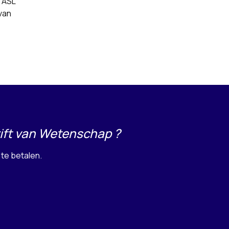
 ASL
van
rift van Wetenschap ?
te betalen.