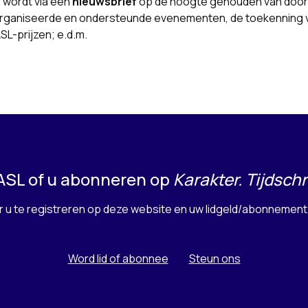
 wordt via een
nieuwsbrief
op de hoogte gehouden van door
rganiseerde en ondersteunde evenementen, de toekenning 
SL-prijzen; e.d.m.
 ASL of u abonneren op
Karakter. Tijdsch
or u te registreren op deze website en uw lidgeld/abonnement 
Word lid of abonnee
Steun ons