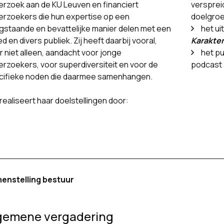
rzoek aan de KU Leuven en financiert
versprei
erzoekers die hun expertise op een
doelgro
gstaande en bevattelijke manier delen met een
het ui
d en divers publiek. Zij heeft daarbij vooral,
Karakter
 niet alleen, aandacht voor jonge
het pu
rzoekers, voor superdiversiteit en voor de
podcast
cifieke noden die daarmee samenhangen.
realiseert haar doelstellingen door:
enstelling bestuur
gemene vergadering