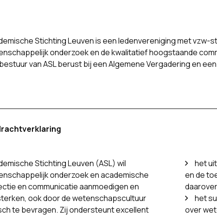
emische Stichting Leuven is een ledenvereniging met vzw-stru
nschappelijk onderzoek en de kwalitatief hoogstaande commu
 bestuur van ASL berust bij een Algemene Vergadering en ee
rachtverklaring
emische Stichting Leuven (ASL) wil
het ui
enschappelijk onderzoek en academische
en de to
lectie en communicatie aanmoedigen en
daarover
sterken, ook door de wetenschapscultuur
het s
isch te bevragen. Zij ondersteunt excellent
over wet