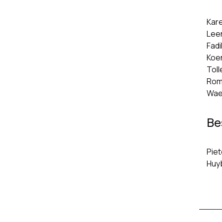
Kare
Leen
Fadi
Koen
Toll
Romp
Wae
Be
Piet
Huyb