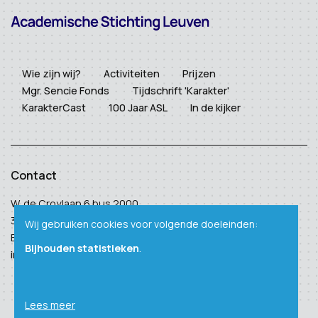
Wie zijn wij?
Activiteiten
Prijzen
Mgr. Sencie Fonds
Tijdschrift 'Karakter'
KarakterCast
100 Jaar ASL
In de kijker
Contact
W. de Croylaan 6 bus 2000
3001 Heverlee
Wij gebruiken cookies voor volgende doeleinden:
BTW: BE 0410 938 124
Bijhouden statistieken
.
info@academischestichtingleuven.be
Lees meer