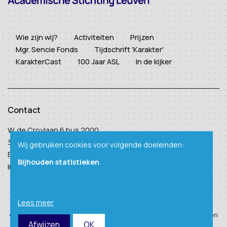
Wie zijn wij?
Activiteiten
Prijzen
Mgr. Sencie Fonds
Tijdschrift 'Karakter'
KarakterCast
100 Jaar ASL
In de kijker
Contact
W. de Croylaan 6 bus 2000
3001 Heverlee
Wij gebruiken cookies voor volgende doeleinden:
BTW: BE 0410 938 124
Bijhouden statistieken
.
info@academischestichtingleuven.be
Lees meer
© Copyright 2026 – Academische Stichting Leuven – Alle rechten
Afwijzen
OK