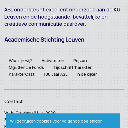
ASL ondersteunt excellent onderzoek aan de KU
Leuven en de hoogstaande, bevattelijke en
creatieve communicatie daarover.
Wie zijn wij?
Activiteiten
Prijzen
Mgr. Sencie Fonds
Tijdschrift 'Karakter'
KarakterCast
100 Jaar ASL
In de kijker
Contact
W. de Croylaan 6 bus 2000
3001 Heverlee
Wij gebruiken cookies voor volgende doeleinden:
BTW: BE 0410 938 124