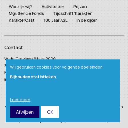
Wie zijn wij?
Activiteiten
Prijzen
Mgr. Sencie Fonds
Tijdschrift 'Karakter'
KarakterCast
100 Jaar ASL
In de kijker
Contact
W. de Croylaan 6 bus 2000
3001 Heverlee
Wij gebruiken cookies voor volgende doeleinden:
BTW: BE 0410 938 124
Bijhouden statistieken
.
info@academischestichtingleuven.be
Lees meer
© Copyright 2026 – Academische Stichting Leuven – Alle rechten
Afwijzen
OK
voorbehouden
Privacy
–
Webdesign door Zenjoy in Leuven
–
Powered by Nimbu