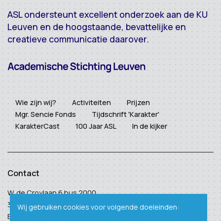
ASL ondersteunt excellent onderzoek aan de KU
Leuven en de hoogstaande, bevattelijke en
creatieve communicatie daarover.
Wie zijn wij?
Activiteiten
Prijzen
Mgr. Sencie Fonds
Tijdschrift 'Karakter'
KarakterCast
100 Jaar ASL
In de kijker
Contact
W. de Croylaan 6 bus 2000
3001 Heverlee
Wij gebruiken cookies voor volgende doeleinden:
BTW: BE 0410 938 124