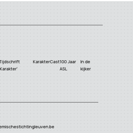
Tijdschrift
KarakterCast
100 Jaar
In de
'Karakter'
ASL
kijker
emischestichtingleuven.be